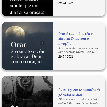
você estará vivendo aquilo que…
28.03.2024
Orar é voar até o céu e
abraçar Deus com o
coração.
Orar é voar até o céu e abraçar Deus
com o coração. DÊ UM CLIQUE
SOBRE A FRASE PARA COPIA-LÁ!
29.01.2021
É Deus quem te mantém de
pé todos os dias.
É Deus quem te mantém de pé todos
os dias. É Deus quem te mantém de