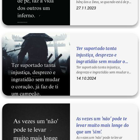
bênçãos a Deus, se quando está de pé,
torna a vida dos outros um…
27.11.2023
Ter suportado tanta
injustiça, desprezo e
ingratidão sem mudar o
Ter suportado tanta injustiça,
coração, já faz de ti um
desprezo e ingratidão sem mudar o
campeão.
coração, já faz de ti um campeão. O
14.10.2024
que…
As vezes um 'não' pode te
levar muito mais longe do
que um 'sim'.
As vezes um 'não' pode te levar