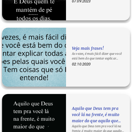
pé todos os dias? Lembre-se de…
07.09.2023
Veja mais frases!
As vezes, é mais fácil dizer que você
está bem do que tentar explicar
todas as razões pelas quais você…
02.10.2020
Aquilo que Deus tem pra
você lá na frente, é muito
maior do que aquilo que
Aquilo que Deus tem pra você lá na
você perdeu lá atrás.
frente, é muito maior do que aquilo