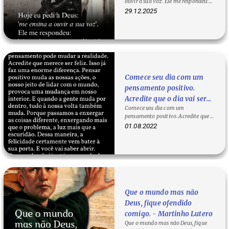
ouvir a sua voz'. Ele me respondeu:
silêncio'.
'Aprenda a escutar o…
29.12.2025
Comece seu dia com um
pensamento positivo.
Acredite que o dia vai ser
Comece seu dia com um
bom. Não acorde
pensamento positivo. Acredite que o
imaginando que vai viver
dia vai ser bom. Não acorde
01.08.2022
apenas um dia comum. O
imaginando que vai…
seu pensamento pode
mudar a realidade.
Acredite que merece ser
feliz. Isso já faz uma
enorme diferença. Pensar
Que o mundo mas não
positivo muda as nossas
Deus, fique ofendido
ações, o nosso jeito de lidar
comigo. - Martinho Lutero
com o mundo, provoca
Que o mundo mas não Deus, fique
uma mudança em nosso