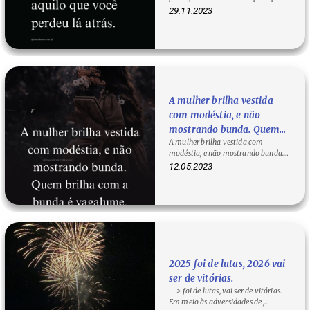
que você perdeu lá…
29.11.2023
A mulher brilha vestida
com modéstia, e não
mostrando bunda. Quem
A mulher brilha vestida com
brilha com a bunda é
modéstia, e não mostrando bunda.
vagalume.
Quem brilha com a bunda é
12.05.2023
vagalume. Qual o…
2025 foi de lutas, 2026 vai
ser de vitórias.
--> foi de lutas, vai ser de vitórias.
Em meio às adversidades de ,