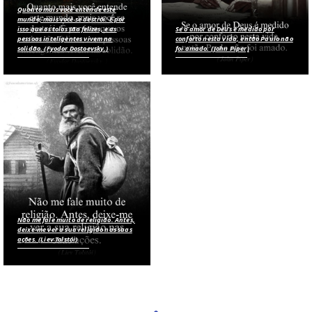
Quanto mais você entende este
mundo, mais você se destrói. É por
isso que os tolos são felizes, e as
Se o amor de Deus é medido por
pessoas inteligentes vivem na
conforto nesta vida, então Paulo não
solidão. (Fyodor Dostoevsky.)
foi amado. (John Piper)
Não me fale muito de religião. Antes,
deixe-me ver a sua religião nas suas
ações. (Liev Tolstói)