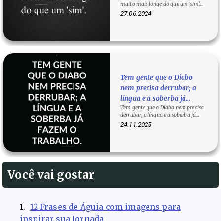
muito mais longe do que um 'sim'.
Dizer "não" pode parecer um…
27.06.2024
Tem gente que o Diabo
nem precisa derrubar; a
língua e a soberba já
Tem gente que o Diabo nem precisa
fazem o trabalho.
derrubar; a língua e a soberba já
fazem o trabalho. Muitas quedas
24.11.2025
não…
Você vai gostar
12 Frases de Águia com imagens para
inspirar sua Jornada