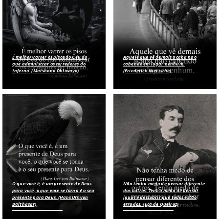
É melhor varrer os pisos do Céu do
Aquele que vê demais acaba não
que administrar os corredores do
cabendo em lugar nenhum.
Inferno. (Matshona Dhliwayo)
(Friederich Nietzsche)
O que você é, é um presente de Deus
Não tenha medo de pensar diferente
para você, o que você se torna é o seu
dos outros. Tenha medo de pensar
presente para Deus. (Hans Urs von
igual e descobrir que todos estão
Balthasar)
errados. (Eça de Queiroz)