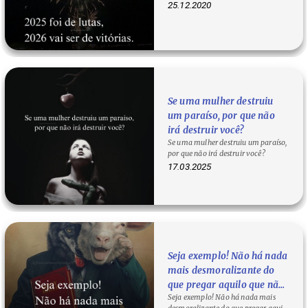
cultivamos força e…
25.12.2020
Se uma mulher destruiu
um paraíso, por que não
irá destruir você?
Se uma mulher destruiu um paraíso,
por que não irá destruir você?
17.03.2025
Seja exemplo! Não há nada
mais desmoralizante do
que pregar aquilo que não
Seja exemplo! Não há nada mais
vive.