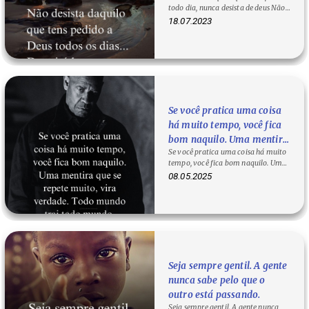
todo dia, nunca desista de deus Não
desista daquilo que tens pedido a…
18.07.2023
Se você pratica uma coisa
há muito tempo, você fica
bom naquilo. Uma mentira
Se você pratica uma coisa há muito
que se repete muito, vira
tempo, você fica bom naquilo. Uma
verdade. Todo mundo trai
mentira que se repete muito, vira…
08.05.2025
todo mundo.
Seja sempre gentil. A gente
nunca sabe pelo que o
outro está passando.
Seja sempre gentil. A gente nunca