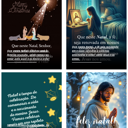
Que neste Natal, a fé seja renovada
Que neste Natal, Senhor, com a
em nossos corações e sejamos
família reunida, celebremos teu
ensinados a amar como Jesus nos
amor pelo qual nos deste a vida!
amou.
Natal é tempo de celebração. De