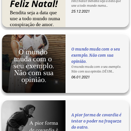
Feliz Natal! Bendita seja a data que
amor.
une a todo mundo numa
conspiração de amor.
25.12.2021
O mundo muda com o seu
exemplo. Não com sua
opinião.
O mundo muda com o seu exemplo.
Não com sua opinião. DÊ UM
CLIQUE SOBRE A FRASE PARA
06.01.2021
COPIA-LÁ!
A pior forma de covardia é
testar o poder na fraqueza
do outro.