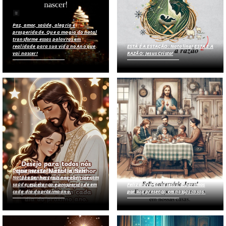
Paz, amor, saúde, alegria e
prosperidade. Que a magia do natal
transforme essas palavras em
realidade para sua vida no Ano que
ESTÁ É A ESTAÇÃO: Natalina! ESTA É A
vai nascer!
RAZÃO: Jesus Cristo!
Desejo para todos nós que neste
Natal o Senhor Jesus nos abençoe com
saúde, esperança e prosperidade em
Feliz aniversário Jesus! Esperamos
cada dia do próximo ano.
por sua presença em nossas casas.