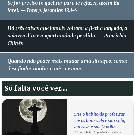
Se for preciso te quebrar para te refazer, assim Eu
farei. — Interp. Jeremias 18:1-4
Há três coisas que jamais voltam: a flecha lançada, a
palavra dita e a oportunidade perdida. — Provérbio
Chinês
Quando não poder mais mudar uma situação, somos
desafiados mudar a nós mesmos.
Só falta você ver....
Crie o hábito de profetizar
coisas boas sobre sua vida,
sua casa e sua família.
Crie o hábito de profetizar coisas
Palavra tem poder!