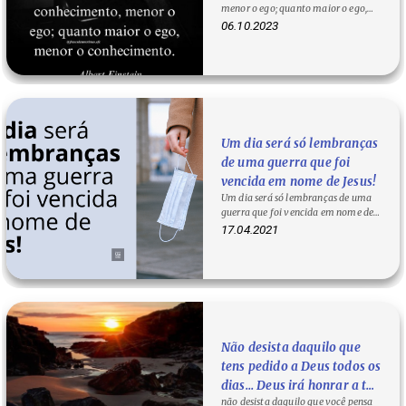
menor o ego; quanto maior o ego,
Albert Einstein
menor o conhecimento. — Albert…
06.10.2023
Um dia será só lembranças
de uma guerra que foi
vencida em nome de Jesus!
Um dia será só lembranças de uma
guerra que foi vencida em nome de
Jesus! DÊ UM CLIQUE SOBRE A
17.04.2021
FRASE…
Não desista daquilo que
tens pedido a Deus todos os
dias... Deus irá honrar a tua
não desista daquilo que você pensa
fé e te abençoará. Acredite!