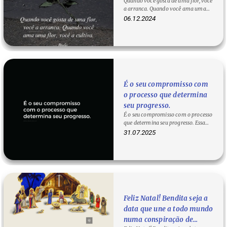
Quando você gosta de uma flor, você
você a cultiva. — Buda
a arranca. Quando você ama uma
flor, você a cultiva. — Buda
06.12.2024
Quando…
É o seu compromisso com
o processo que determina
seu progresso.
É o seu compromisso com o processo
que determina seu progresso. Essa
frase nos lembra de uma verdade…
31.07.2025
Feliz Natal! Bendita seja a
data que une a todo mundo
numa conspiração de