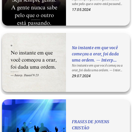
sabe pelo que o outro está passando.
Ser gentil é um ato de empatia…
17.05.2024
No instante em que você
começou a orar, foi dada
uma ordem. — Interp.
No instante em que você começou a
Daniel 9:23
orar, foi dada uma ordem. — Interp.
Daniel 9:23
29.07.2024
FRASES DE JOVENS
CRISTÃO