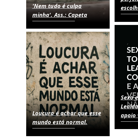
'Nem tudo é culpa
escolh
minha'. Ass.: Capeta
Sexo e
Leald
Loucura é achar que esse
apoio 
mundo está normal.