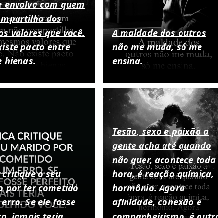
e envolva com quem
ompartilha dos
s valores que você.
A maldade dos outros
iste pacto entre
não me muda, só me
e hienas.
ensina.
Tesão, sexo e paixão a
gente acha até quando
não quer, acontece toda
critique o seu
hora, é reação química,
o por ter cometido
hormônio. Agora
erro. Se ele fosse
afinidade, conexão e
to, jamais teria
companheirismo, é outr