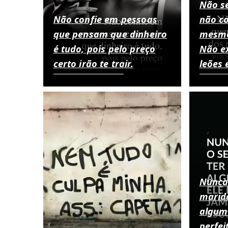
Não s
Não confie em pessoas
não c
que pensam que dinheiro
mesmo
é tudo, pois pelo preço
Não ex
certo irão te trair.
leões 
Nunca 
marid
algum 
perfei