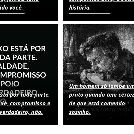
ido você.
história.
Um homem só lambe u
stá por toda parte.
prato quando tem certe
ade, compromisso e
de que está comendo
verdadeiro, não.
sozinho.