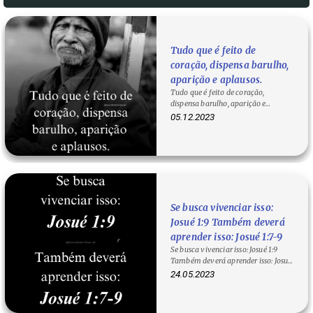
Tudo que é feito de
coração, dispensa barulho,
aparição e aplausos.
Tudo que é feito de coração,
dispensa barulho, aparição e
aplausos. O que é feito com o
05.12.2023
coração? Às…
Se busca vivenciar isso:
Josué 1:9 Também deverá
aprender isso: Josué 1:7-9
Se busca vivenciar isso: Josué 1:9
Também deverá aprender isso: Josué
1:7-9 O que significa Josué…
24.05.2023