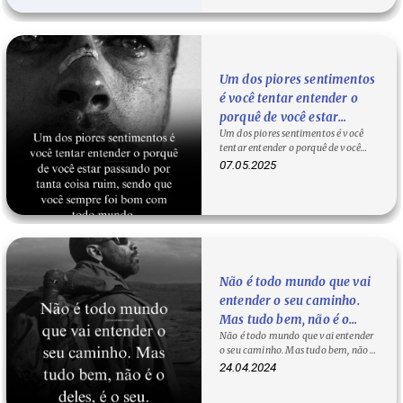
Um dos piores sentimentos
é você tentar entender o
porquê de você estar
Um dos piores sentimentos é você
passando por tanta coisa
tentar entender o porquê de você
ruim, sendo que você
estar passando por tanta coisa ruim,
07.05.2025
sempre foi bom com todo
…
mundo.
Não é todo mundo que vai
entender o seu caminho.
Mas tudo bem, não é o
Não é todo mundo que vai entender
deles, é o seu.
o seu caminho. Mas tudo bem, não é
o deles, é o seu. O que quer…
24.04.2024