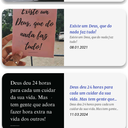
Existe um Deus, que do
nada faz tudo!
Existe um Deus, que do nada faz
tudo!
08.01.2021
Deus deu 24 horas para
cada um cuidar da sua
vida. Mas tem gente que
Deus deu 24 horas para cada um
adora fazer hora extra na
cuidar da sua vida. Mas tem gente
vida dos outros!
que adora fazer hora extra na vida
11.03.2024
dos…