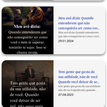
amanhã!
Meu avô dizia: Quando
entenderem que não
conseguirão ser como você
Meu avô dizia: Quando entenderem
e nem te superar, tentarão
que não conseguirão ser como você e
te sujar. Isso se chama
nem te superar, tentarão te sujar.…
29.01.2024
inveja.
Tem gente que gosta da
sua utilidade, não de você.
Quando você deixar de ser
tem gente que gosta da sua utilidade
útil, não serve mais.
não de você significado, quando
você deixa de ser útil, frases sobre…
07.08.2023