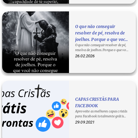
O que não conseguir
resolver de pé, resolva de
joelhos. Porque o que você
O que não conseguir resolver de pé,
não consegue fazer, Deus
resolva de joelhos. Porque o que você
fará por ti.
não consegue fazer, Deus fará…
26.02.2026
CAPAS CRISTÃS PARA
FACEBOOK
Aproveite as melhores capas cristãs
para Facebook totalmente grátis
Essa postagem é uma seleção de
29.09.2021
capas…