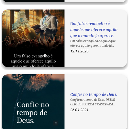
Um falso evangelho é
aquele que oferece aquilo
que o mundo já oferece.
Um falso evangelho é aquele que
oferece aquilo que o mundo já
oferece. Um falso evangelho Um
12.11.2025
falso…
Confie no tempo de Deus.
Confie no tempo de Deus. DÊ UM
CLIQUE SOBRE A FRASE PARA
COPIA-LÁ!
26.01.2021