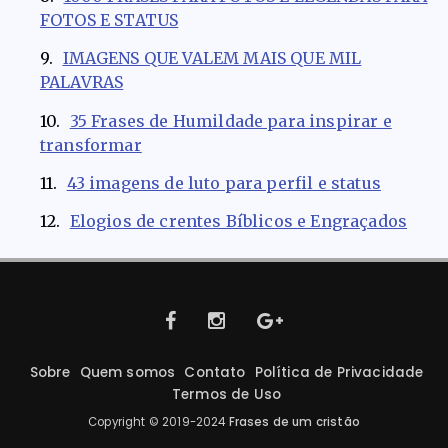
FOTOS E STATUS
IMAGENS QUE VALEM MAIS QUE MIL
PALAVRAS
35 Frases de Humildade para inspirar e
transformar
43 imagens de luto para perfil e status
Elogios de crentes Bíblicos e Engraçados
Sobre
Quem somos
Contato
Política de Privacidade
Termos de Uso
Copyright © 2019-2024
Frases de um cristão