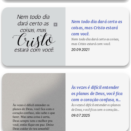
Nem todo dia dará certo as
coisas, mas Cristo estará
com você.
Nem todo dia dará certo as coisas,
mas Cristo estará com você.
20.09.2021
Às vezes é difícil entender
os planos de Deus, você fica
com o coração confuso, não
Às vezes é difícil entender os planos
sabe o que fazer. Mas uma
de Deus, você fica com o coração
coisa é certa, Deus sempre
confuso, não sabe o que fazer. Mas…
09.07.2025
tem o melhor pra você,
então fique em paz. Deixe
Deus cuidar do teu