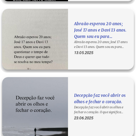
Abraão esperou 20 anos;
José 17 anos e Davi 13 anos.
Quem sou eu para
Abraão esperou 20 anos; José 17 anos
questionar o tempo de
e Davi 13 anos. Quem sou eu para
Deus e querer que tudo se
questionar o tempo de Deus e
13.05.2025
resolva no meu tempo?
querer…
Decepção faz você abrir os
olhos e fechar o coração.
Decepção faz você abrir os olhos e
fechar o coração. O que significa
abrir os olhos do…
23.06.2025