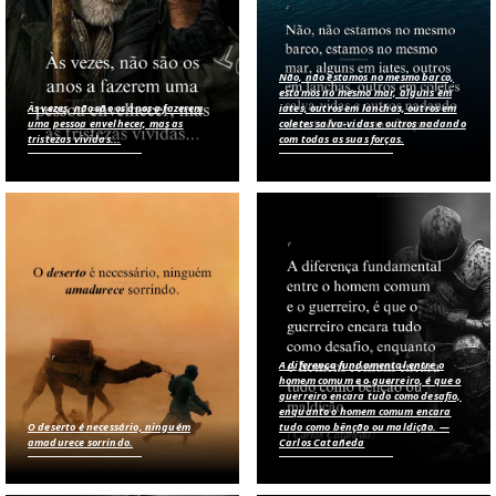
Não, não estamos no mesmo barco,
estamos no mesmo mar, alguns em
Às vezes, não são os anos a fazerem
iates, outros em lanchas, outros em
uma pessoa envelhecer, mas as
coletes salva-vidas e outros nadando
tristezas vividas...
com todas as suas forças.
A diferença fundamental entre o
homem comum e o guerreiro, é que o
guerreiro encara tudo como desafio,
enquanto o homem comum encara
O deserto é necessário, ninguém
tudo como bênção ou maldição. —
amadurece sorrindo.
Carlos Catañeda