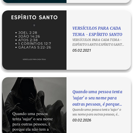
VERSÍCULOS PARA CADA
TEMA - ESPÍRITO SANTO
VERSÍCULOS PARA CADA TEMA -
ESPÍRITO SANTO ESPÍRITO SANTO
O SENHOR diz ao seu povo: “Depois
05.02.2021
disso,…
Quando uma pessoa tenta
'sujar' o seu nome para
outras pessoas, é porque
Quando uma pessoa tenta 'sujar' o
ela não tem a capacidade
seu nome para outras pessoas, é
de te superar, então tenta
porque ela não tem a capacidade de
03.02.2026
te diminuir.
te…