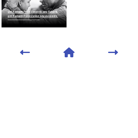
Um homem forte constrói seu futuro,
um homem fraco culpa seu passado.