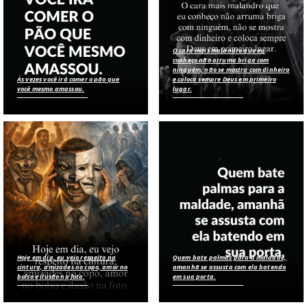
O cara mais malandro que eu
conheço não arruma briga com
ninguém, não se mostra com dinheiro
Às vezes você irá comer o pão que
e coloca sempre Deus em primeiro
você mesmo amassou.
lugar.
Hoje em dia, eu vejo respeito na
Quem bate palmas para a maldade,
cintura, amizades no copo, amor no
amanhã se assusta com ela batendo
bolso e ilusão na foto.
em sua porta.