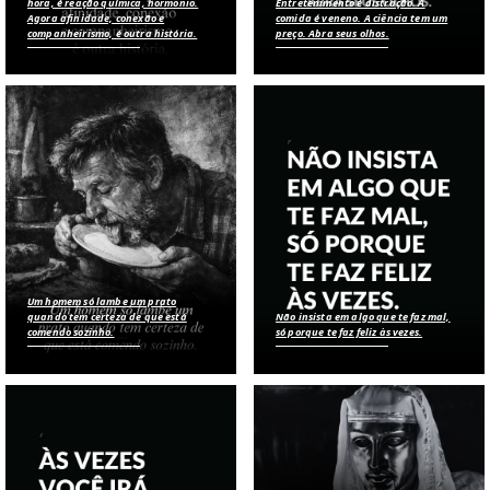
hora, é reação química, hormônio.
Entretenimento é distração. A
Agora afinidade, conexão e
comida é veneno. A ciência tem um
companheirismo, é outra história.
preço. Abra seus olhos.
Um homem só lambe um prato
quando tem certeza de que está
Não insista em algo que te faz mal,
comendo sozinho.
só porque te faz feliz às vezes.