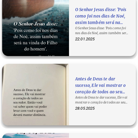
O Senhor Jesus disse: 'Pois
como foi nos dias de Noé,
assim também será na
O Senhor Jesus disse: 'Pois como foi
vinda do Filho do homem'.
nos dias de Noé, assim também será
— Mateus 24:37
na vinda do Filho do homem'. —…
22.01.2025
Antes de Deus te dar
sucesso, Ele vai mostrar o
coração de todos ao seu
Antes de Deus te dar sucesso, Ele vai
redor. Então você vai saber
mostrar o coração de todos ao seu
quem vai poder levar com
redor. Então você vai saber quem…
28.05.2025
você e quem deverá manter
distância.