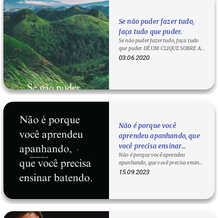
Se não puder fazer tudo,
faça tudo que puder.
Se não puder fazer tudo, faça tudo
que puder. DÊ UM CLIQUE SOBRE A
FRASE PARA COPIA-LÁ!
03.06.2020
Não é porque você
aprendeu apanhando, que
você precisa ensinar
Não é porque você aprendeu
batendo.
apanhando, que você precisa ensinar
batendo. O que significa Não é
15.09.2023
porque…