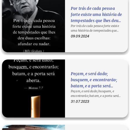
Por trás de cada pessoa
forte existe uma história de
tempestades que lhes deu
Por trás de cada pessoa forte existe
duas escolhas: afundar ou
uma história de tempestades que
nadar. — Billy Graham.
lhes deu duas escolhas: afundar ou…
09.09.2024
Peçam, e será dado;
busquem, e encontrarão;
batam, e a porta será
Peçam, e será dado; busquem, e
aberta. — Mateus 7:7
encontrarão; batam, e a porta será
aberta. — Mateus 7:7 O que Mateus…
31.07.2023