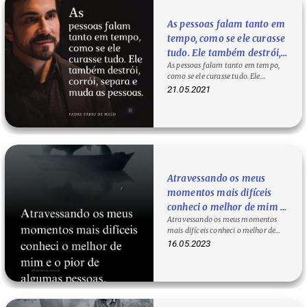
As pessoas falam tanto em
tempo, como se ele curasse
tudo. Ele também destrói,
As pessoas falam tanto em tempo,
corrói, separa e muda as
como se ele curasse tudo. Ele
pessoas. - Padre Fábio de
também destrói, corrói, separa e
21.05.2021
Melo
muda as…
Atravessando os meus
momentos mais difíceis
conheci o melhor de mim e
Atravessando os meus momentos
o pior de algumas pessoas.
mais difíceis conheci o melhor de
mim e o pior de algumas pessoas. O
16.05.2023
que…