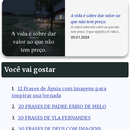
A vida é sobre dar valor ao
que não tem preço.
A vida é sobre dar valor ao que não
tem preço. O que significa A vida é
sobre dar valor ao que não tem…
05.01.2024
Você vai gostar
12 Frases de Águia com imagens para
inspirar sua Jornada
20 FRASES DE PADRE FÁBIO DE MELO
20 FRASES DE YLA FERNANDES
50 FRASES DE DEUS COM IMAGENS