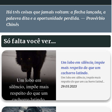
Há três coisas que jamais voltam: a flecha lançada, a
palavra dita e a oportunidade perdida. — Provérbio
Chinês
Só falta você ver....
Um lobo em silêncio, impõe
mais respeito do que um
cachorro latindo.
Um lobo em silêncio, impõe mais
respeito do que um cachorro latindo.
Um lobo em silêncio, impõe mais…
29.05.2023