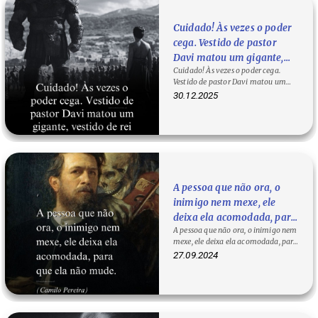
Cuidado! Às vezes o poder
cega. Vestido de pastor
Davi matou um gigante,
Cuidado! Às vezes o poder cega.
vestido de rei matou um
Vestido de pastor Davi matou um
amigo.
gigante, vestido de rei matou um…
30.12.2025
A pessoa que não ora, o
inimigo nem mexe, ele
deixa ela acomodada, para
A pessoa que não ora, o inimigo nem
que ela não mude. —
mexe, ele deixa ela acomodada, para
Camilo Pereira
que ela não mude. — Camilo…
27.09.2024