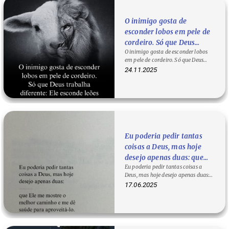
O inimigo gosta de
esconder lobos em pele de
cordeiro. Só que Deus
O inimigo gosta de esconder lobos
trabalha diferente: Ele
em pele de cordeiro. Só que Deus
esconde leões dentro de
trabalha diferente: Ele esconde
24.11.2025
cordeiros.
leões…
Eu poderia pedir tantas
coisas a Deus, mas hoje
desejo apenas duas: que
Eu poderia pedir tantas coisas a
Ele me mostre o melhor
Deus, mas hoje desejo apenas duas:
caminho e me dê saúde
que Ele me mostre o melhor
17.06.2025
para aproveitá-lo.
caminho e…