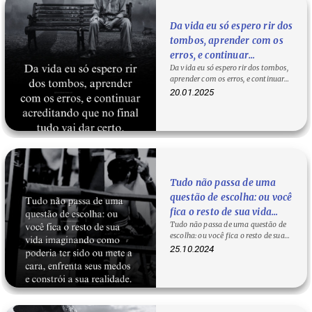
Da vida eu só espero rir dos
tombos, aprender com os
erros, e continuar
Da vida eu só espero rir dos tombos,
acreditando que no final
aprender com os erros, e continuar
tudo vai dar certo.
acreditando que no final tudo vai…
20.01.2025
Tudo não passa de uma
questão de escolha: ou você
fica o resto de sua vida
Tudo não passa de uma questão de
imaginando como poderia
escolha: ou você fica o resto de sua
ter sido ou mete a cara,
vida imaginando como poderia ter…
25.10.2024
enfrenta seus medos e
constrói a sua realidade.